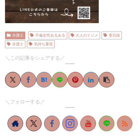
弁護士
不倫女性あるある
大人のイジメ
妻目線
弁護士
気持ち重視
＼この記事をシェアする／
＼フォローする／