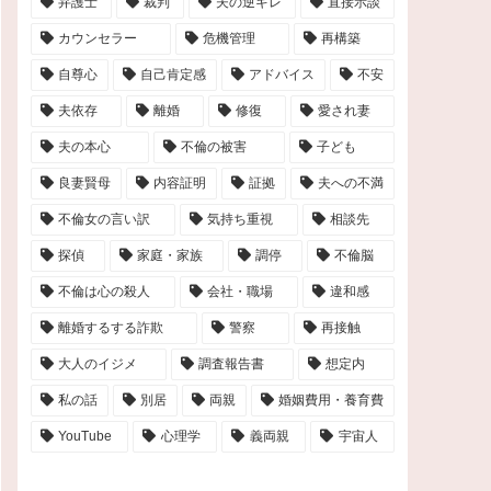
弁護士
裁判
夫の逆ギレ
直接示談
カウンセラー
危機管理
再構築
自尊心
自己肯定感
アドバイス
不安
夫依存
離婚
修復
愛され妻
夫の本心
不倫の被害
子ども
良妻賢母
内容証明
証拠
夫への不満
不倫女の言い訳
気持ち重視
相談先
探偵
家庭・家族
調停
不倫脳
不倫は心の殺人
会社・職場
違和感
離婚するする詐欺
警察
再接触
大人のイジメ
調査報告書
想定内
私の話
別居
両親
婚姻費用・養育費
YouTube
心理学
義両親
宇宙人