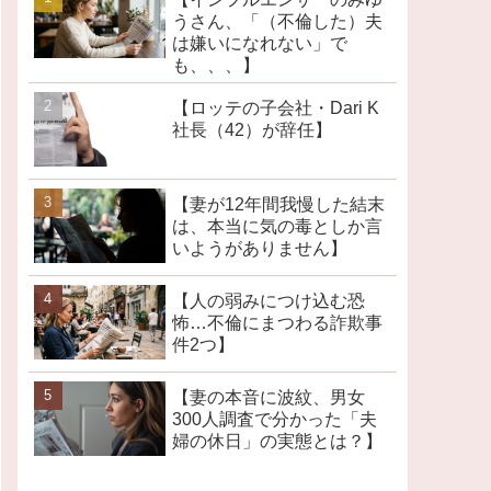
うさん、「（不倫した）夫
は嫌いになれない」で
も、、、】
【ロッテの子会社・Dari K
社長（42）が辞任】
【妻が12年間我慢した結末
は、本当に気の毒としか言
いようがありません】
【人の弱みにつけ込む恐
怖…不倫にまつわる詐欺事
件2つ】
【妻の本音に波紋、男女
300人調査で分かった「夫
婦の休日」の実態とは？】