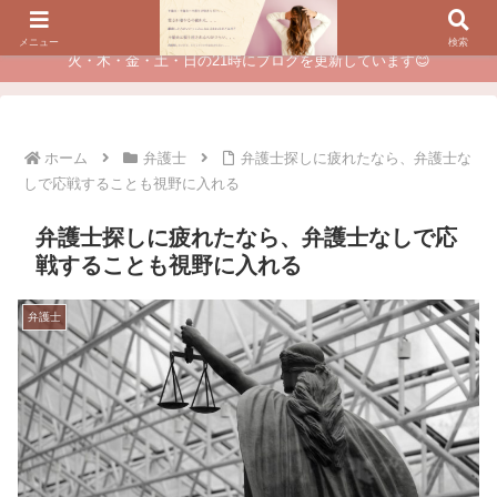
夫に不倫されたつらい経験が、あなたのチャンスに変わるカウンセリング
メニュー
検索
火・木・金・土・日の21時にブログを更新しています😊
ホーム
弁護士
弁護士探しに疲れたなら、弁護士な
しで応戦することも視野に入れる
弁護士探しに疲れたなら、弁護士なしで応
戦することも視野に入れる
弁護士