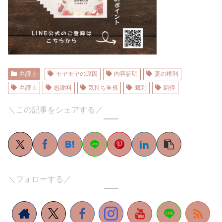
弁護士
モヤモヤの原因
内容証明
妻の権利
弁護士
慰謝料
気持ち重視
裁判
調停
＼この記事をシェアする／
＼フォローする／