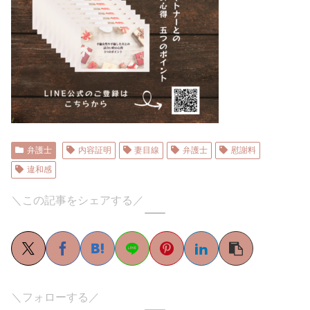
弁護士
内容証明
妻目線
弁護士
慰謝料
違和感
＼この記事をシェアする／
＼フォローする／