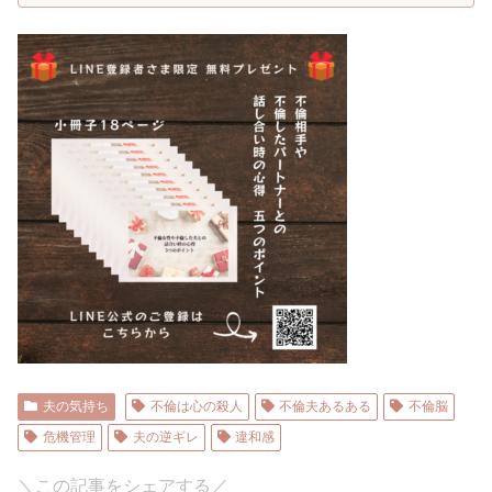
夫の気持ち
不倫は心の殺人
不倫夫あるある
不倫脳
危機管理
夫の逆ギレ
違和感
＼この記事をシェアする／