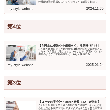
の離婚攻撃が日増しにキツくなってくる離婚された...
2024.11.30
my-style.website
第4位
【弁護士に脅迫や中傷相次ぐ、注意呼びかけ】
こんばんは勝山です今週の京都は比較的暖かい日が続きま
した☀️「3月並みの暖かさ」ということで大変驚いています
例年のような「京都の底冷え」もなく快適に過...
2025.01.24
my-style.website
第3位
【ロッテの子会社・Dari K社長（42）が辞任】
こんばんは勝山です今週も各地で桜が満開でしたね。お花
見をした方も多かったのではないでしょうか？私も三千院