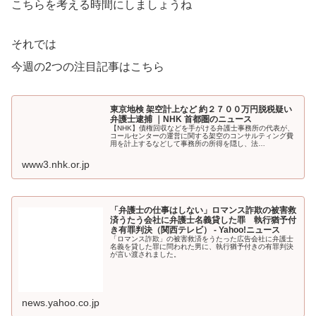
こちらを考える時間にしましょうね
それでは
今週の2つの注目記事はこちら
東京地検 架空計上など 約２７００万円脱税疑い
弁護士逮捕 ｜NHK 首都圏のニュース
【NHK】債権回収などを手がける弁護士事務所の代表が、
コールセンターの運営に関する架空のコンサルティング費
用を計上するなどして事務所の所得を隠し、法…
www3.nhk.or.jp
「弁護士の仕事はしない」ロマンス詐欺の被害救
済うたう会社に弁護士名義貸した罪 執行猶予付
き有罪判決（関西テレビ） - Yahoo!ニュース
「ロマンス詐欺」の被害救済をうたった広告会社に弁護士
名義を貸した罪に問われた男に、執行猶予付きの有罪判決
が言い渡されました。
news.yahoo.co.jp