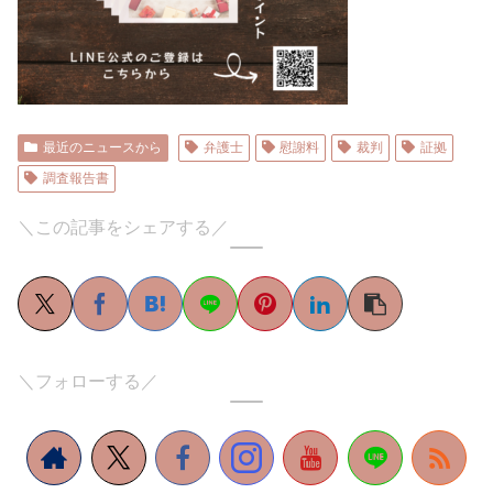
最近のニュースから
弁護士
慰謝料
裁判
証拠
調査報告書
＼この記事をシェアする／
＼フォローする／