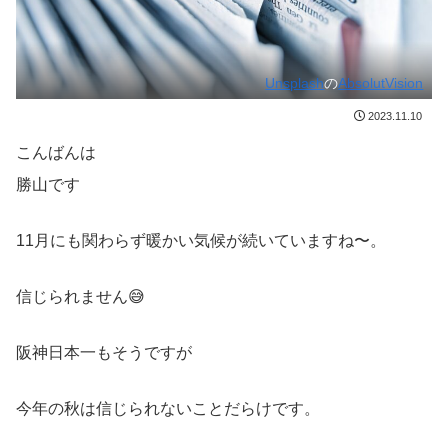
Unsplash
の
AbsolutVision
2023.11.10
こんばんは
勝山です
11月にも関わらず暖かい気候が続いていますね〜。
信じられません😅
阪神日本一もそうですが
今年の秋は信じられないことだらけです。