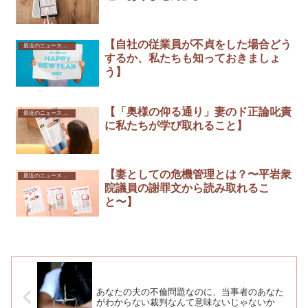
【自社の従業員が不貞をした場合どう
最近のニュースから
するか、私たちも知っておきましょ
う】
【「奥様の仰る通り」妻のド正論叱責
最近のニュースから
に私たちが学び取れること】
【妻としての危機管理とは？〜平岩衆
最近のニュースから
院議員の謝罪文から読み取れるこ
と〜】
あなたの夫の不倫問題なのに、当事者のあなた
がわからない裁判なんて意味ないじゃないか