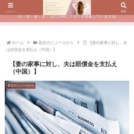
夫に不倫されたつらい経験が、あなたのチャンスに変わるカウンセリング
メニュー
検索
火・木・金・土・日の21時にブログを更新しています😊
ホーム
最近のニュースから
【妻の家事に対し、夫
は賠償金を支払え（中国）】
【妻の家事に対し、夫は賠償金を支払え
（中国）】
最近のニュースから