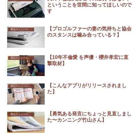
ということを世間に知ってほしいので
す
【プロゴルファーの妻の気持ちと協会
最近のニュースから
のスタンスは噛み合っている？】
【10年不倫愛 を声優・櫻井孝宏に直
最近のニュースから
撃取材】 ￼
【こんなアプリがリリースされまし
最近のニュースから
た】
【勇気ある発言にちょっと見直しまし
最近のニュースから
た〜カンニング竹山さん】