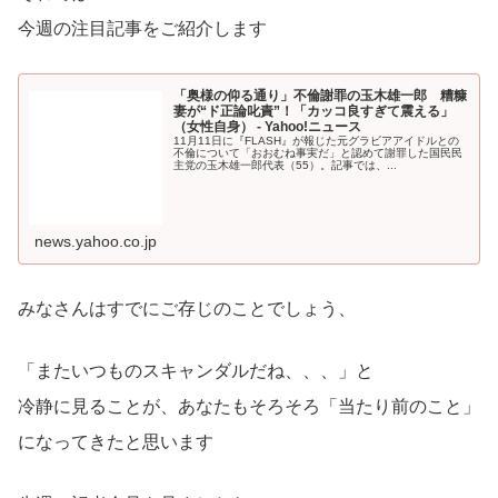
今週の注目記事をご紹介します
「奥様の仰る通り」不倫謝罪の玉木雄一郎 糟糠
妻が“ド正論叱責”！「カッコ良すぎて震える」
（女性自身） - Yahoo!ニュース
11月11日に『FLASH』が報じた元グラビアアイドルとの
不倫について「おおむね事実だ」と認めて謝罪した国民民
主党の玉木雄一郎代表（55）。記事では、...
news.yahoo.co.jp
みなさんはすでにご存じのことでしょう、
「またいつものスキャンダルだね、、、」と
冷静に見ることが、あなたもそろそろ「当たり前のこと」
になってきたと思います