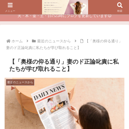
夫に不倫されたつらい経験が、あなたのチャンスに変わるカウンセリング
メニュー
検索
火・木・金・土・日の21時にブログを更新しています😊
ホーム
最近のニュースから
【「奥様の仰る通り」
妻のド正論叱責に私たちが学び取れること】
【「奥様の仰る通り」妻のド正論叱責に私
たちが学び取れること】
最近のニュースから