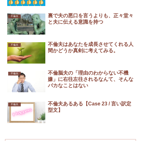
裏で夫の悪口を言うよりも、正々堂々
不倫夫
と夫に伝える意識を持つ
不倫夫はあなたを成長させてくれる人
不倫夫
間かどうか真剣に考えてみる。
不倫脳夫の「理由のわからない不機
不倫夫
嫌」に右往左往されるなんて、そんな
バカなことはない
不倫夫あるある【Case 23 / 言い訳定
不倫夫
型文】