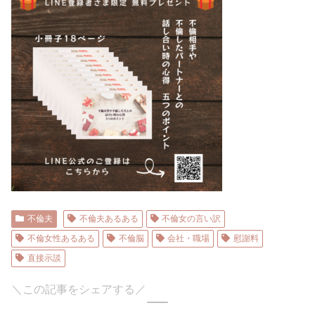
不倫夫
不倫夫あるある
不倫女の言い訳
不倫女性あるある
不倫脳
会社・職場
慰謝料
直接示談
＼この記事をシェアする／