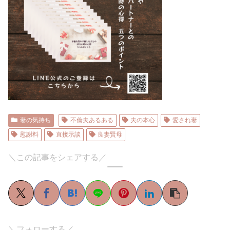
妻の気持ち
不倫夫あるある
夫の本心
愛され妻
慰謝料
直接示談
良妻賢母
＼この記事をシェアする／
＼フォローする／