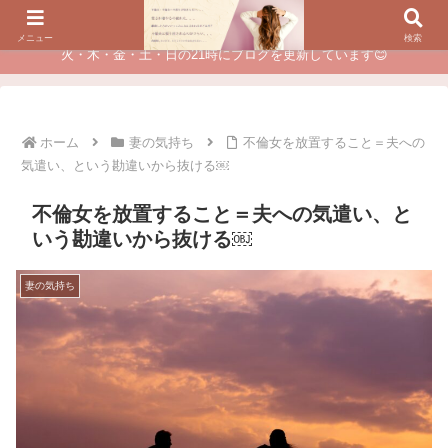
夫に不倫されたつらい経験が、あなたのチャンスに変わるカウンセリング
メニュー
検索
火・木・金・土・日の21時にブログを更新しています😊
ホーム
妻の気持ち
不倫女を放置すること＝夫への
気遣い、という勘違いから抜ける￼
不倫女を放置すること＝夫への気遣い、と
いう勘違いから抜ける￼
妻の気持ち