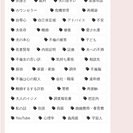
弁護士
裁判
夫の逆ギレ
直接示談
カウンセラー
危機管理
再構築
自尊心
自己肯定感
アドバイス
不安
夫依存
離婚
修復
愛され妻
夫の本心
不倫の被害
子ども
良妻賢母
内容証明
証拠
夫への不満
不倫女の言い訳
気持ち重視
相談先
探偵
家庭・家族
調停
不倫脳
不倫は心の殺人
会社・職場
違和感
離婚するする詐欺
警察
再接触
大人のイジメ
調査報告書
想定内
私の話
別居
両親
婚姻費用・養育費
YouTube
心理学
義両親
宇宙人