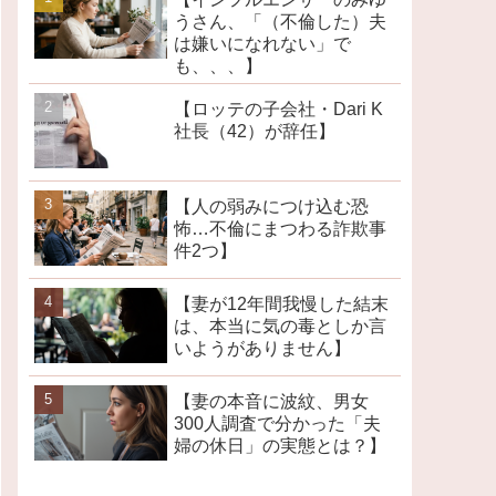
うさん、「（不倫した）夫
は嫌いになれない」で
も、、、】
【ロッテの子会社・Dari K
社長（42）が辞任】
【人の弱みにつけ込む恐
怖…不倫にまつわる詐欺事
件2つ】
【妻が12年間我慢した結末
は、本当に気の毒としか言
いようがありません】
【妻の本音に波紋、男女
300人調査で分かった「夫
婦の休日」の実態とは？】