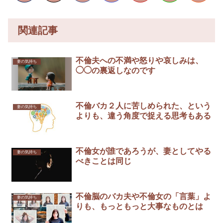
関連記事
不倫夫への不満や怒りや哀しみは、
妻の気持ち
◯◯の裏返しなのです
不倫バカ２人に苦しめられた、という
妻の気持ち
よりも、違う角度で捉える思考もある
不倫女が誰であろうが、妻としてやる
妻の気持ち
べきことは同じ
不倫脳のバカ夫や不倫女の「言葉」よ
妻の気持ち
りも、もっともっと大事なものとは