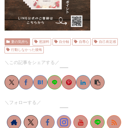
妻の気持ち
慰謝料
自分軸
自尊心
自己肯定感
行動しなかった後悔
＼この記事をシェアする／
＼フォローする／