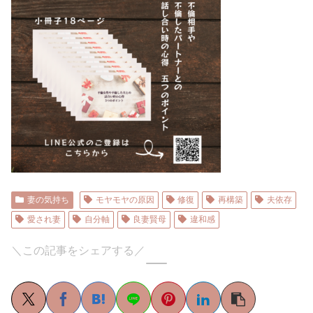
妻の気持ち
モヤモヤの原因
修復
再構築
夫依存
愛され妻
自分軸
良妻賢母
違和感
＼この記事をシェアする／