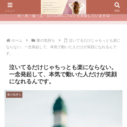
夫に不倫されたつらい経験が、あなたのチャンスに変わるカウンセリング
メニュー
検索
火・木・金・土・日の21時にブログを更新しています😊
ホーム
妻の気持ち
泣いてるだけじゃちっとも楽に
ならない。一念発起して、本気で動いた人だけが笑顔になれるんで
す。
泣いてるだけじゃちっとも楽にならない。
一念発起して、本気で動いた人だけが笑顔
になれるんです。
妻の気持ち