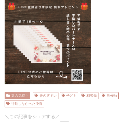
妻の気持ち
夫の逆ギレ
子ども
相談先
自分軸
行動しなかった後悔
＼この記事をシェアする／