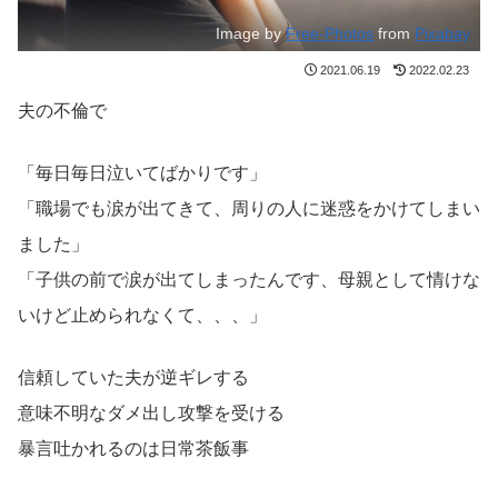
Image by
Free-Photos
from
Pixabay
2021.06.19
2022.02.23
夫の不倫で
「毎日毎日泣いてばかりです」
「職場でも涙が出てきて、周りの人に迷惑をかけてしまい
ました」
「子供の前で涙が出てしまったんです、母親として情けな
いけど止められなくて、、、」
信頼していた夫が逆ギレする
意味不明なダメ出し攻撃を受ける
暴言吐かれるのは日常茶飯事