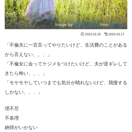
Image by
Jill Wellington
from
Pixabay
2023.02.25
2024.03.17
「不倫夫に一言言ってやりたいけど、生活費のことがある
から言えない、、、」
「不倫女に会ってケジメをつけたいけど、夫が逆ギレして
きたら怖い、、、」
「モヤモヤしていつまでも気分が晴れないけど、我慢する
しかない、、、」
理不尽
不条理
納得がいかない