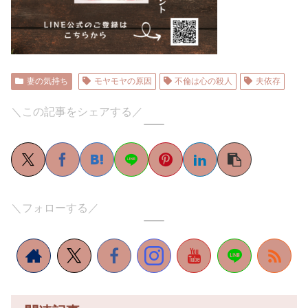
妻の気持ち
モヤモヤの原因
不倫は心の殺人
夫依存
＼この記事をシェアする／
＼フォローする／