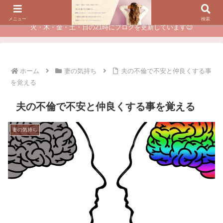
夫に不倫されたつらい経験が、あなたのチャンスに変わるカウンセリング
メニュー
検索
火・木・金・土・日の21時にブログを更新しています😊
ホーム
妻の気持ち
夫の不倫で不安と仲良くする事
を覚える
夫の不倫で不安と仲良くする事を覚える
妻の気持ち