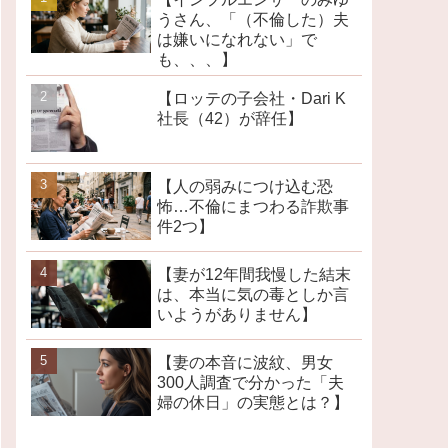
うさん、「（不倫した）夫
は嫌いになれない」で
も、、、】
【ロッテの子会社・Dari K
社長（42）が辞任】
【人の弱みにつけ込む恐
怖…不倫にまつわる詐欺事
件2つ】
【妻が12年間我慢した結末
は、本当に気の毒としか言
いようがありません】
【妻の本音に波紋、男女
300人調査で分かった「夫
婦の休日」の実態とは？】