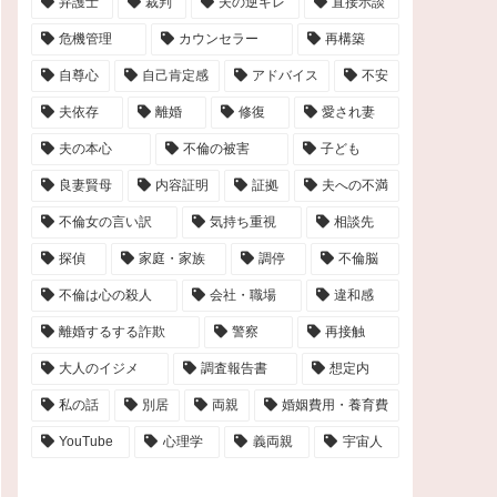
弁護士
裁判
夫の逆ギレ
直接示談
危機管理
カウンセラー
再構築
自尊心
自己肯定感
アドバイス
不安
夫依存
離婚
修復
愛され妻
夫の本心
不倫の被害
子ども
良妻賢母
内容証明
証拠
夫への不満
不倫女の言い訳
気持ち重視
相談先
探偵
家庭・家族
調停
不倫脳
不倫は心の殺人
会社・職場
違和感
離婚するする詐欺
警察
再接触
大人のイジメ
調査報告書
想定内
私の話
別居
両親
婚姻費用・養育費
YouTube
心理学
義両親
宇宙人