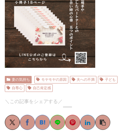
妻の気持ち
モヤモヤの原因
夫への不満
子ども
自尊心
自己肯定感
＼この記事をシェアする／