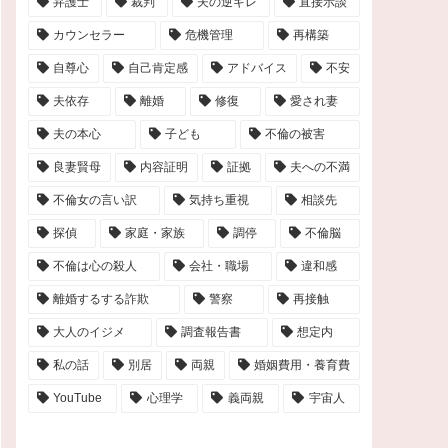
弁護士
裁判
夫の逆ギレ
直接示談
カウンセラー
危機管理
再構築
自尊心
自己肯定感
アドバイス
不安
夫依存
離婚
修復
愛され妻
夫の本心
子ども
不倫の被害
良妻賢母
内容証明
証拠
夫への不満
不倫女の言い訳
気持ち重視
相談先
探偵
家庭・家族
調停
不倫脳
不倫は心の殺人
会社・職場
違和感
離婚するする詐欺
警察
再接触
大人のイジメ
調査報告書
想定内
私の話
別居
両親
婚姻費用・養育費
YouTube
心理学
義両親
宇宙人