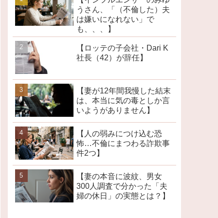
うさん、「（不倫した）夫
は嫌いになれない」で
も、、、】
【ロッテの子会社・Dari K
社長（42）が辞任】
【妻が12年間我慢した結末
は、本当に気の毒としか言
いようがありません】
【人の弱みにつけ込む恐
怖…不倫にまつわる詐欺事
件2つ】
【妻の本音に波紋、男女
300人調査で分かった「夫
婦の休日」の実態とは？】