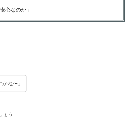
ば安心なのか」
すかね〜」
しょう