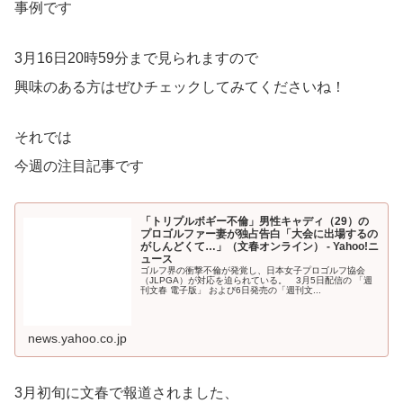
事例です
3月16日20時59分まで見られますので
興味のある方はぜひチェックしてみてくださいね！
それでは
今週の注目記事です
「トリプルボギー不倫」男性キャディ（29）の
プロゴルファー妻が独占告白「大会に出場するの
がしんどくて…」（文春オンライン） - Yahoo!ニ
ュース
ゴルフ界の衝撃不倫が発覚し、日本女子プロゴルフ協会
（JLPGA）が対応を迫られている。 3月5日配信の 「週
刊文春 電子版」 および6日発売の「週刊文...
news.yahoo.co.jp
3月初旬に文春で報道されました、