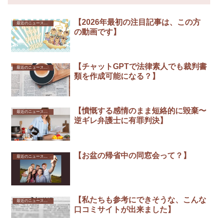
【2026年最初の注目記事は、この方
最近のニュースから
の動画です】
【チャットGPTで法律素人でも裁判書
最近のニュースから
類を作成可能になる？】
【憤慨する感情のまま短絡的に毀棄〜
最近のニュースから
逆ギレ弁護士に有罪判決】
【お盆の帰省中の同窓会って？】
最近のニュースから
【私たちも参考にできそうな、こんな
最近のニュースから
口コミサイトが出来ました】