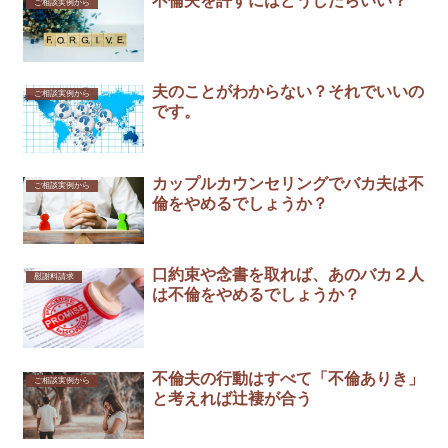
不倫夫を許すにはどうしたらいい？
ご相談実例から
夫のことがわからない？それでいいの
ご相談実例から
です。
カップルカウンセリングでバカ夫は不
ご相談実例から
倫をやめるでしょうか？
口約束や念書を取れば、あのバカ２人
慰謝料請求
は不倫をやめるでしょうか？
不倫夫の行動はすべて「不倫ありき」
ご相談実例から
と考えれば辻褄が合う