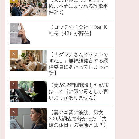
怖…不倫にまつわる詐欺事
件2つ】
【ロッテの子会社・Dari K
社長（42）が辞任】
【「ダンナさんイケメンで
すねぇ」無神経発言する調
停委員にあたってしまった
話】
【妻が12年間我慢した結末
は、本当に気の毒としか言
いようがありません】
【妻の本音に波紋、男女
300人調査で分かった「夫
婦の休日」の実態とは？】