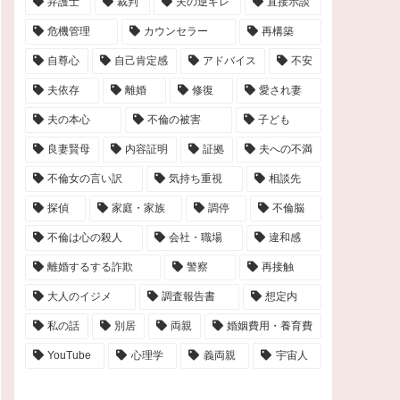
弁護士
裁判
夫の逆ギレ
直接示談
危機管理
カウンセラー
再構築
自尊心
自己肯定感
アドバイス
不安
夫依存
離婚
修復
愛され妻
夫の本心
不倫の被害
子ども
良妻賢母
内容証明
証拠
夫への不満
不倫女の言い訳
気持ち重視
相談先
探偵
家庭・家族
調停
不倫脳
不倫は心の殺人
会社・職場
違和感
離婚するする詐欺
警察
再接触
大人のイジメ
調査報告書
想定内
私の話
別居
両親
婚姻費用・養育費
YouTube
心理学
義両親
宇宙人