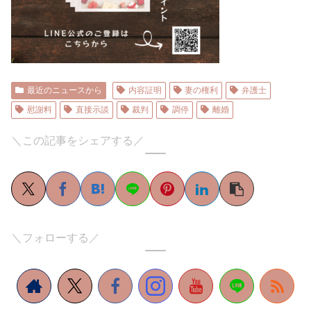
最近のニュースから
内容証明
妻の権利
弁護士
慰謝料
直接示談
裁判
調停
離婚
＼この記事をシェアする／
＼フォローする／