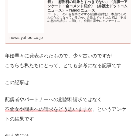
裁」「慰謝料の対象とすべきでない」〈弁護士ア
ンケート・全コメント紹介〉（弁護士ドットコム
ニュース） - Yahoo!ニュース
パートナーの不倫相手に対する慰謝料請求は、本当にその
人のためになっているのか。弁護士ドットコムでは「不貞
の慰謝料請求」に関して、会員弁護士にアンケート...
news.yahoo.co.jp
年始早々に発表されたもので、少々古いのですが
こちらも私たちにとって、とても参考になる記事です
この記事は
配偶者やパートナーへの慰謝料請求ではなく
不倫女や間男への請求をどう思いますか
、というアンケー
トの結果です
個人的には