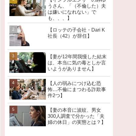
うさん、「（不倫した）夫
は嫌いになれない」で
も、、、】
【ロッテの子会社・Dari K
社長（42）が辞任】
【妻が12年間我慢した結末
は、本当に気の毒としか言
いようがありません】
【人の弱みにつけ込む恐
怖…不倫にまつわる詐欺事
件2つ】
【妻の本音に波紋、男女
300人調査で分かった「夫
婦の休日」の実態とは？】