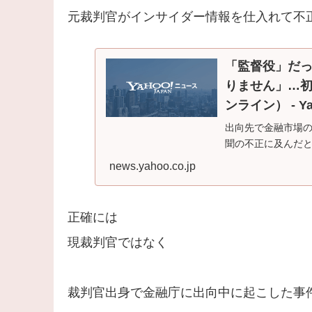
元裁判官がインサイダー情報を仕入れて不
「監督役」だ
りません」…
ンライン） - Y
出向先で金融市場
聞の不正に及んだ
始まった。...
news.yahoo.co.jp
正確には
現裁判官ではなく
裁判官出身で金融庁に出向中に起こした事