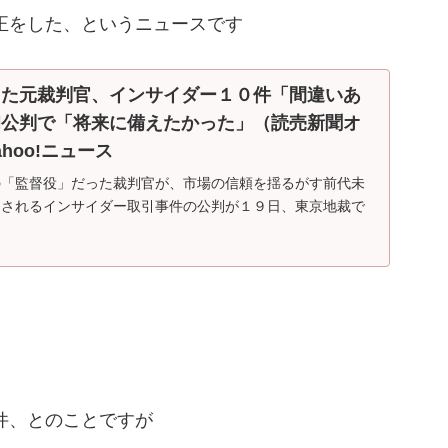
正をした、というニュースです
った元裁判官、インサイダー１０件「間違いあ
初公判で「将来に備えたかった」（読売新聞オ
ahoo!ニュース
の「監督役」だった裁判官が、市場の信頼を揺るがす前代未
とされるインサイダー取引事件の公判が１９日、東京地裁で
件、とのことですが