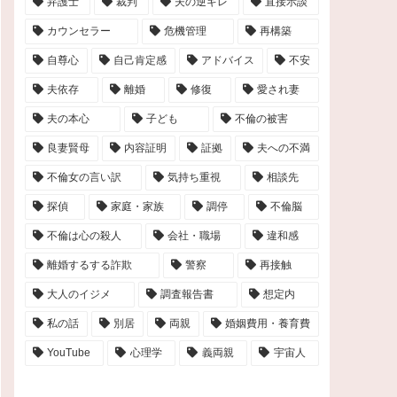
弁護士
裁判
夫の逆ギレ
直接示談
カウンセラー
危機管理
再構築
自尊心
自己肯定感
アドバイス
不安
夫依存
離婚
修復
愛され妻
夫の本心
子ども
不倫の被害
良妻賢母
内容証明
証拠
夫への不満
不倫女の言い訳
気持ち重視
相談先
探偵
家庭・家族
調停
不倫脳
不倫は心の殺人
会社・職場
違和感
離婚するする詐欺
警察
再接触
大人のイジメ
調査報告書
想定内
私の話
別居
両親
婚姻費用・養育費
YouTube
心理学
義両親
宇宙人