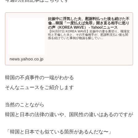
妊娠中に浮気した夫、慰謝料払った後も続けた不
倫…韓国「一度払えば免罪」開き直る相手に怒り
の声（KOREA WAVE） - Yahoo!ニュース
【04月07日 KOREA WAVE】妊娠中の妻を裏切り、職場女
性と不倫した夫と、その不倫相手が、慰謝料支払い後も関
係を続けていた事例が物議を醸してい...
news.yahoo.co.jp
韓国の不貞事件の一端がわかる
そんなニュースをご紹介します
当然のことながら
韓国と日本の法律の違いや、国民性の違いはあるのですが
「韓国と日本でも似ている箇所があるんだな〜」