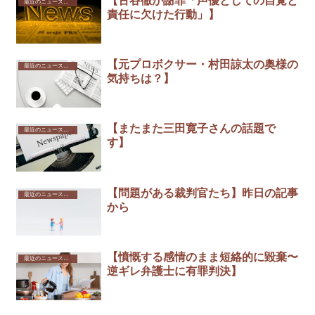
【古谷徹が謝罪「声優としての自覚と
最近のニュースから
責任に欠けた行動」】
【元プロボクサー・村田諒太の奥様の
最近のニュースから
気持ちは？】
【またまた三田寛子さんの話題で
最近のニュースから
す】
【問題がある裁判官たち】昨日の記事
最近のニュースから
から
【憤慨する感情のまま短絡的に毀棄〜
最近のニュースから
逆ギレ弁護士に有罪判決】