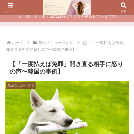
夫に不倫されたつらい経験が、あなたのチャンスに変わるカウンセリング
メニュー
検索
火・木・金・土・日の21時にブログを更新しています😊
ホーム
最近のニュースから
【「一度払えば免罪」
開き直る相手に怒りの声〜韓国の事例】
【「一度払えば免罪」開き直る相手に怒り
の声〜韓国の事例】
最近のニュースから