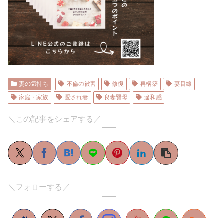
妻の気持ち
不倫の被害
修復
再構築
妻目線
家庭・家族
愛され妻
良妻賢母
違和感
＼この記事をシェアする／
＼フォローする／