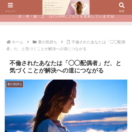
夫に不倫されたつらい経験が、あなたのチャンスに変わるカウンセリング
メニュー
検索
火・木・金・土・日の21時にブログを更新しています😊
ホーム
妻の気持ち
不倫されたあなたは「◯◯配偶
者」だ、と気づくことが解決への道につながる
不倫されたあなたは「◯◯配偶者」だ、と
気づくことが解決への道につながる
妻の気持ち