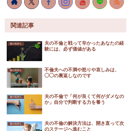
関連記事
夫の不倫と戦って辛かったあなたの経
妻の気持ち
験には、必ず価値がある
不倫夫への不満や怒りや哀しみは、
妻の気持ち
◯◯の裏返しなのです
夫の不倫で「何が良くて何がダメなの
妻の気持ち
か」自分で判断する力を養う
夫の不倫の解決方法は、開き直って次
妻の気持ち
のステージへ進むこと