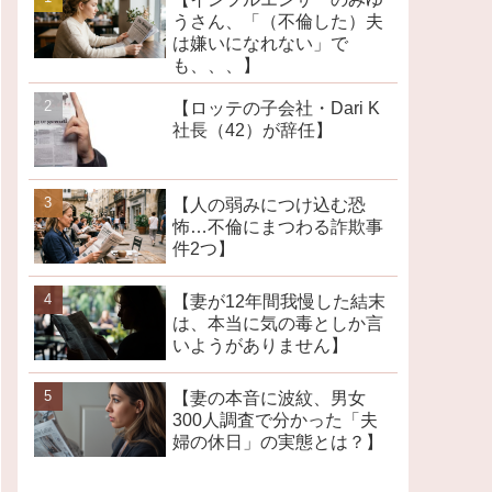
うさん、「（不倫した）夫
は嫌いになれない」で
も、、、】
【ロッテの子会社・Dari K
社長（42）が辞任】
【人の弱みにつけ込む恐
怖…不倫にまつわる詐欺事
件2つ】
【妻が12年間我慢した結末
は、本当に気の毒としか言
いようがありません】
【妻の本音に波紋、男女
300人調査で分かった「夫
婦の休日」の実態とは？】