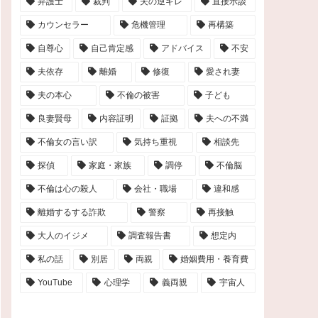
弁護士
裁判
夫の逆ギレ
直接示談
カウンセラー
危機管理
再構築
自尊心
自己肯定感
アドバイス
不安
夫依存
離婚
修復
愛され妻
夫の本心
不倫の被害
子ども
良妻賢母
内容証明
証拠
夫への不満
不倫女の言い訳
気持ち重視
相談先
探偵
家庭・家族
調停
不倫脳
不倫は心の殺人
会社・職場
違和感
離婚するする詐欺
警察
再接触
大人のイジメ
調査報告書
想定内
私の話
別居
両親
婚姻費用・養育費
YouTube
心理学
義両親
宇宙人