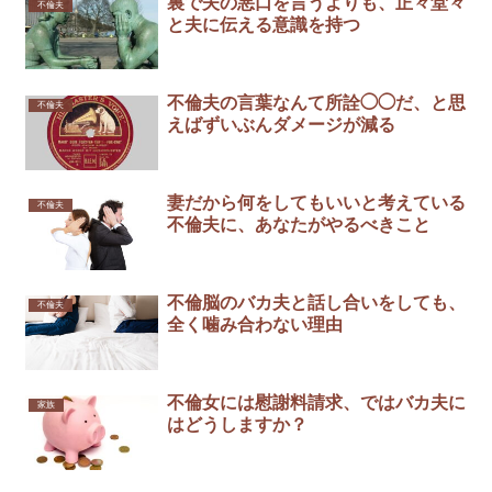
裏で夫の悪口を言うよりも、正々堂々
不倫夫
と夫に伝える意識を持つ
不倫夫の言葉なんて所詮◯◯だ、と思
不倫夫
えばずいぶんダメージが減る
妻だから何をしてもいいと考えている
不倫夫
不倫夫に、あなたがやるべきこと
不倫脳のバカ夫と話し合いをしても、
不倫夫
全く噛み合わない理由
不倫女には慰謝料請求、ではバカ夫に
家族
はどうしますか？