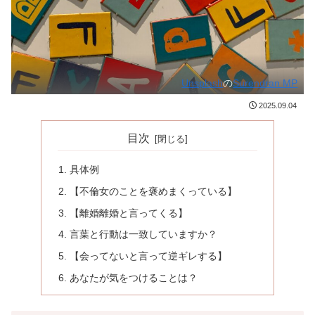
Unsplash
の
Surendran MP
2025.09.04
目次
具体例
【不倫女のことを褒めまくっている】
【離婚離婚と言ってくる】
言葉と行動は一致していますか？
【会ってないと言って逆ギレする】
あなたが気をつけることは？