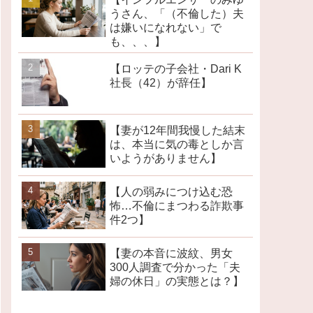
うさん、「（不倫した）夫
は嫌いになれない」で
も、、、】
【ロッテの子会社・Dari K
社長（42）が辞任】
【妻が12年間我慢した結末
は、本当に気の毒としか言
いようがありません】
【人の弱みにつけ込む恐
怖…不倫にまつわる詐欺事
件2つ】
【妻の本音に波紋、男女
300人調査で分かった「夫
婦の休日」の実態とは？】