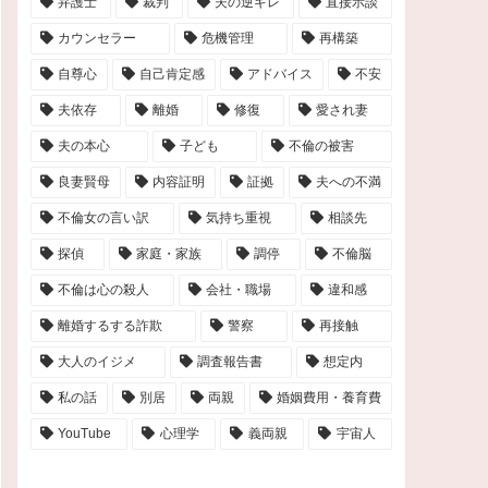
弁護士
裁判
夫の逆ギレ
直接示談
カウンセラー
危機管理
再構築
自尊心
自己肯定感
アドバイス
不安
夫依存
離婚
修復
愛され妻
夫の本心
子ども
不倫の被害
良妻賢母
内容証明
証拠
夫への不満
不倫女の言い訳
気持ち重視
相談先
探偵
家庭・家族
調停
不倫脳
不倫は心の殺人
会社・職場
違和感
離婚するする詐欺
警察
再接触
大人のイジメ
調査報告書
想定内
私の話
別居
両親
婚姻費用・養育費
YouTube
心理学
義両親
宇宙人