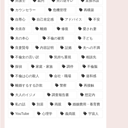
弁護士
裁判
夫の逆ギレ
直接示談
カウンセラー
危機管理
再構築
自尊心
自己肯定感
アドバイス
不安
夫依存
離婚
修復
愛され妻
夫の本心
不倫の被害
子ども
良妻賢母
内容証明
証拠
夫への不満
不倫女の言い訳
気持ち重視
相談先
探偵
家庭・家族
調停
不倫脳
不倫は心の殺人
会社・職場
違和感
離婚するする詐欺
警察
再接触
大人のイジメ
調査報告書
想定内
私の話
別居
両親
婚姻費用・養育費
YouTube
心理学
義両親
宇宙人