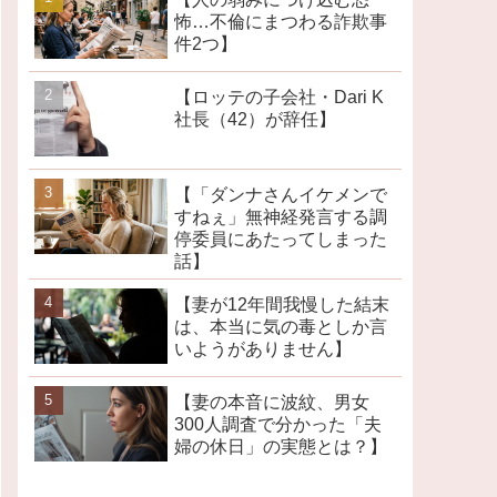
怖…不倫にまつわる詐欺事
件2つ】
【ロッテの子会社・Dari K
社長（42）が辞任】
【「ダンナさんイケメンで
すねぇ」無神経発言する調
停委員にあたってしまった
話】
【妻が12年間我慢した結末
は、本当に気の毒としか言
いようがありません】
【妻の本音に波紋、男女
300人調査で分かった「夫
婦の休日」の実態とは？】