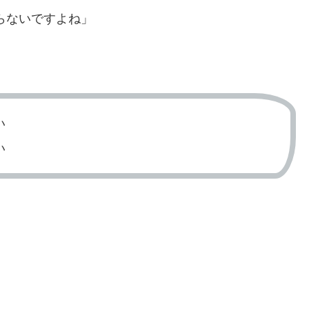
らないですよね」
い
い