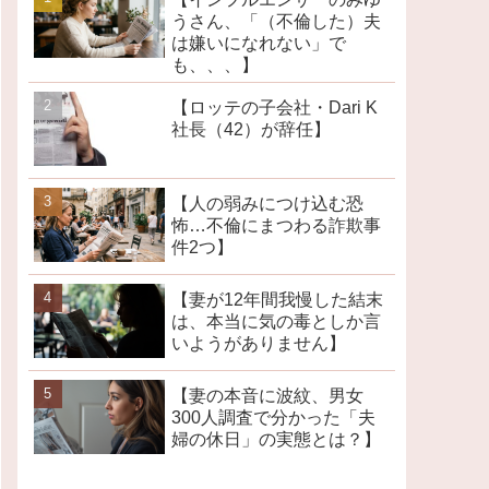
うさん、「（不倫した）夫
は嫌いになれない」で
も、、、】
【ロッテの子会社・Dari K
社長（42）が辞任】
【人の弱みにつけ込む恐
怖…不倫にまつわる詐欺事
件2つ】
【妻が12年間我慢した結末
は、本当に気の毒としか言
いようがありません】
【妻の本音に波紋、男女
300人調査で分かった「夫
婦の休日」の実態とは？】