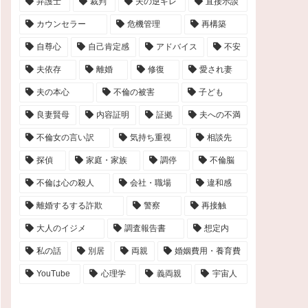
弁護士
裁判
夫の逆ギレ
直接示談
カウンセラー
危機管理
再構築
自尊心
自己肯定感
アドバイス
不安
夫依存
離婚
修復
愛され妻
夫の本心
不倫の被害
子ども
良妻賢母
内容証明
証拠
夫への不満
不倫女の言い訳
気持ち重視
相談先
探偵
家庭・家族
調停
不倫脳
不倫は心の殺人
会社・職場
違和感
離婚するする詐欺
警察
再接触
大人のイジメ
調査報告書
想定内
私の話
別居
両親
婚姻費用・養育費
YouTube
心理学
義両親
宇宙人