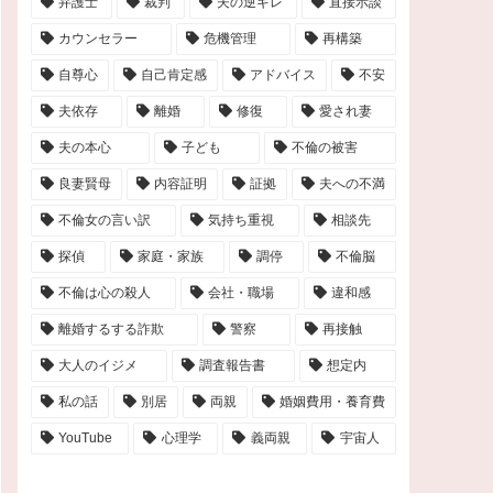
弁護士
裁判
夫の逆ギレ
直接示談
カウンセラー
危機管理
再構築
自尊心
自己肯定感
アドバイス
不安
夫依存
離婚
修復
愛され妻
夫の本心
子ども
不倫の被害
良妻賢母
内容証明
証拠
夫への不満
不倫女の言い訳
気持ち重視
相談先
探偵
家庭・家族
調停
不倫脳
不倫は心の殺人
会社・職場
違和感
離婚するする詐欺
警察
再接触
大人のイジメ
調査報告書
想定内
私の話
別居
両親
婚姻費用・養育費
YouTube
心理学
義両親
宇宙人