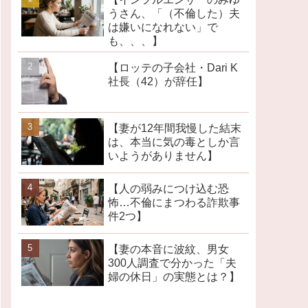
うさん、「（不倫した）夫
は嫌いになれない」で
も、、、】
【ロッテの子会社・Dari K
社長（42）が辞任】
【妻が12年間我慢した結末
は、本当に気の毒としか言
いようがありません】
【人の弱みにつけ込む恐
怖…不倫にまつわる詐欺事
件2つ】
【妻の本音に波紋、男女
300人調査で分かった「夫
婦の休日」の実態とは？】