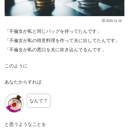
2025.11.18
「不倫女が私と同じバッグを持ってたんです」
「不倫女が私の得意料理を作って夫に出してたんです」
「不倫女が私の悪口を夫に吹き込んでるんです」
このように
あなたからすれば
なんで？
と思うようなことを