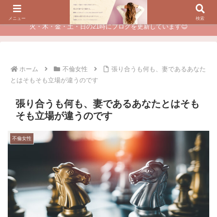
夫に不倫されたつらい経験が、あなたのチャンスに変わるカウンセリング
メニュー
検索
火・木・金・土・日の21時にブログを更新しています😊
ホーム
不倫女性
張り合うも何も、妻であるあなた
とはそもそも立場が違うのです
張り合うも何も、妻であるあなたとはそも
そも立場が違うのです
不倫女性