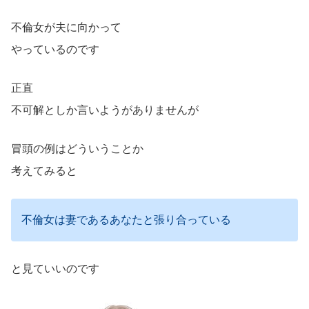
不倫女が夫に向かって
やっているのです
正直
不可解としか言いようがありませんが
冒頭の例はどういうことか
考えてみると
不倫女は妻であるあなたと張り合っている
と見ていいのです