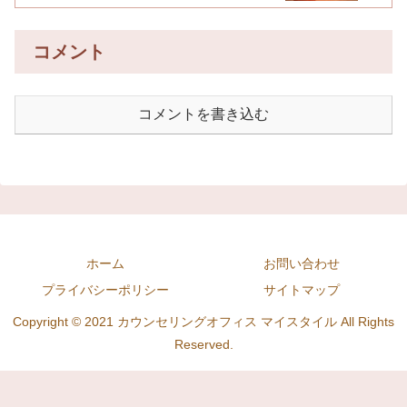
コメント
コメントを書き込む
ホーム
お問い合わせ
プライバシーポリシー
サイトマップ
Copyright © 2021 カウンセリングオフィス マイスタイル All Rights
Reserved.