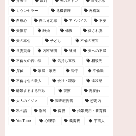
弁護士
裁判
夫の逆ギレ
直接示談
カウンセラー
危機管理
再構築
自尊心
自己肯定感
アドバイス
不安
夫依存
離婚
修復
愛され妻
夫の本心
子ども
不倫の被害
良妻賢母
内容証明
証拠
夫への不満
不倫女の言い訳
気持ち重視
相談先
探偵
家庭・家族
調停
不倫脳
不倫は心の殺人
会社・職場
違和感
離婚するする詐欺
警察
再接触
大人のイジメ
調査報告書
想定内
私の話
別居
両親
婚姻費用・養育費
YouTube
心理学
義両親
宇宙人