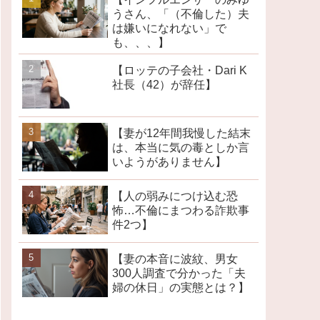
うさん、「（不倫した）夫
は嫌いになれない」で
も、、、】
【ロッテの子会社・Dari K
社長（42）が辞任】
【妻が12年間我慢した結末
は、本当に気の毒としか言
いようがありません】
【人の弱みにつけ込む恐
怖…不倫にまつわる詐欺事
件2つ】
【妻の本音に波紋、男女
300人調査で分かった「夫
婦の休日」の実態とは？】