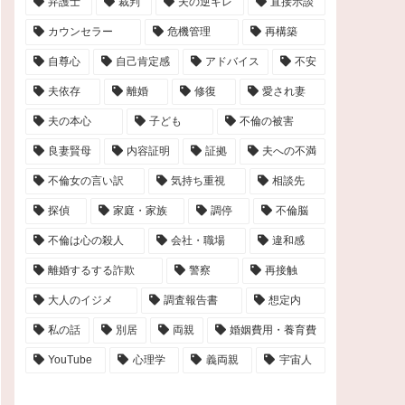
弁護士
裁判
夫の逆ギレ
直接示談
カウンセラー
危機管理
再構築
自尊心
自己肯定感
アドバイス
不安
夫依存
離婚
修復
愛され妻
夫の本心
子ども
不倫の被害
良妻賢母
内容証明
証拠
夫への不満
不倫女の言い訳
気持ち重視
相談先
探偵
家庭・家族
調停
不倫脳
不倫は心の殺人
会社・職場
違和感
離婚するする詐欺
警察
再接触
大人のイジメ
調査報告書
想定内
私の話
別居
両親
婚姻費用・養育費
YouTube
心理学
義両親
宇宙人