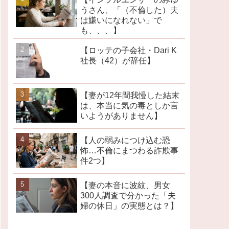
うさん、「（不倫した）夫
は嫌いになれない」で
も、、、】
【ロッテの子会社・Dari K
社長（42）が辞任】
【妻が12年間我慢した結末
は、本当に気の毒としか言
いようがありません】
【人の弱みにつけ込む恐
怖…不倫にまつわる詐欺事
件2つ】
【妻の本音に波紋、男女
300人調査で分かった「夫
婦の休日」の実態とは？】