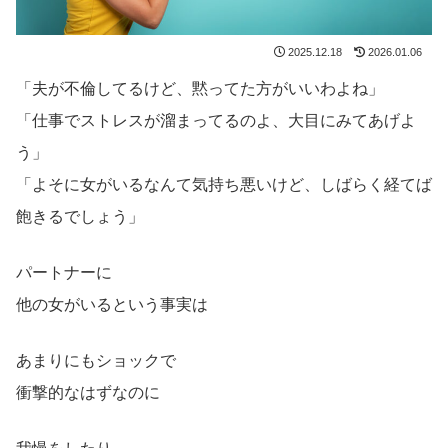
2025.12.18
2026.01.06
「夫が不倫してるけど、黙ってた方がいいわよね」
「仕事でストレスが溜まってるのよ、大目にみてあげよ
う」
「よそに女がいるなんて気持ち悪いけど、しばらく経てば
飽きるでしょう」
パートナーに
他の女がいるという事実は
あまりにもショックで
衝撃的なはずなのに