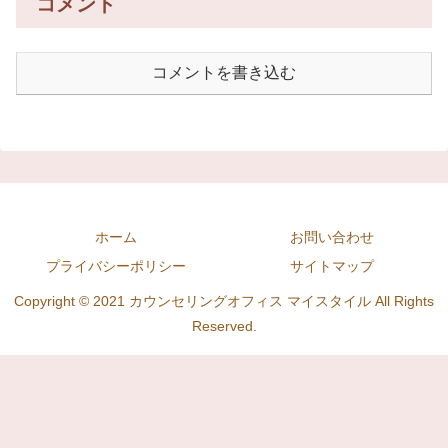
コメント
コメントを書き込む
ホーム
お問い合わせ
プライバシーポリシー
サイトマップ
Copyright © 2021 カウンセリングオフィス マイスタイル All Rights
Reserved.