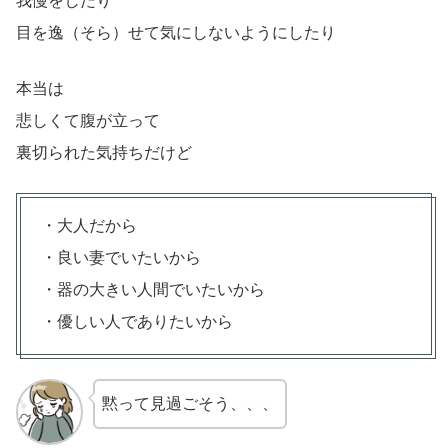
我慢をしたり
目を逸（そら）せて気にしないようにしたり
本当は
悲しくて腹が立って
裏切られた気持ちだけど
・大人だから
・良い妻でいたいから
・器の大きい人間でいたいから
・優しい人でありたいから
黙って見過ごそう、、、