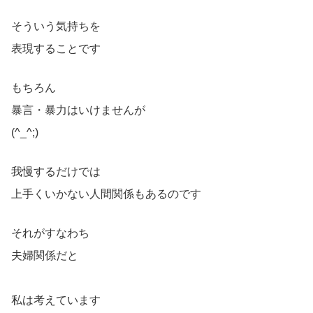
そういう気持ちを
表現することです
もちろん
暴言・暴力はいけませんが
(^_^;)
我慢するだけでは
上手くいかない人間関係もあるのです
それがすなわち
夫婦関係だと
私は考えています