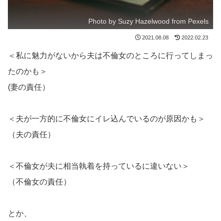
Photo by Suzy Hazelwood from Pexels
2021.08.08
2022.02.23
＜私に魅力がないから夫は不倫女のところに行ってしまっ
たのかも＞
(妻の責任）
＜夫が一方的に不倫女にイレ込んでいるのが原因かも＞
（夫の責任）
＜不倫女が夫に相当執着を持っているに違いない＞
（不倫女の責任）
とか、