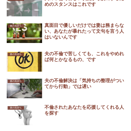
めのスタンスはこれです￼
真面目で優しいだけでは妻は務まらな
妻の気持ち
い、あなたが暴れたって文句を言う人
はいないんです
夫の不倫で苦しくても、これをやめれ
妻の気持ち
ば何とかなるもの、です
夫の不倫解決は「気持ちの整理がつい
妻の気持ち
てから行動」では遅い
不倫されたあなたを応援してくれる人
妻の気持ち
を探す