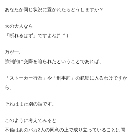
あなたが同じ状況に置かれたらどうしますか？
大の大人なら
「断れるはず」ですよね(^_^;)
万が一、
強制的に交際を迫られたということであれば、
「ストーカー行為」や「刑事罰」の範疇に入るわけですか
ら、
それはまた別の話です。
このように考えてみると
不倫はあのバカ2人の同意の上で成り立っていることは間