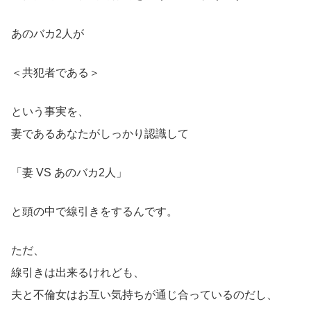
あのバカ2人が
＜共犯者である＞
という事実を、
妻であるあなたがしっかり認識して
「妻 VS あのバカ2人」
と頭の中で線引きをするんです。
ただ、
線引きは出来るけれども、
夫と不倫女はお互い気持ちが通じ合っているのだし、