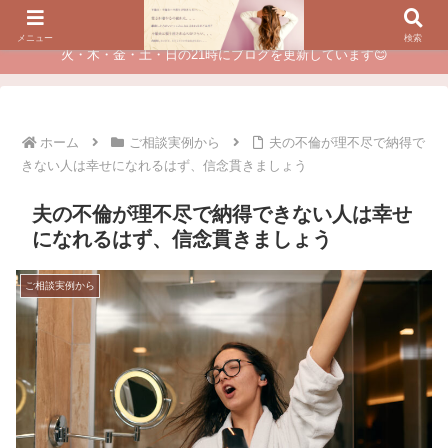
夫に不倫されたつらい経験が、あなたのチャンスに変わるカウンセリング
メニュー
検索
火・木・金・土・日の21時にブログを更新しています😊
ホーム
ご相談実例から
夫の不倫が理不尽で納得で
きない人は幸せになれるはず、信念貫きましょう
夫の不倫が理不尽で納得できない人は幸せ
になれるはず、信念貫きましょう
ご相談実例から