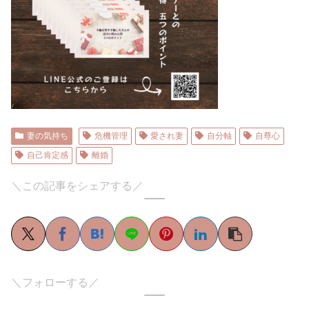
妻の気持ち
危機管理
愛され妻
自分軸
自尊心
自己肯定感
離婚
＼この記事をシェアする／
＼フォローする／