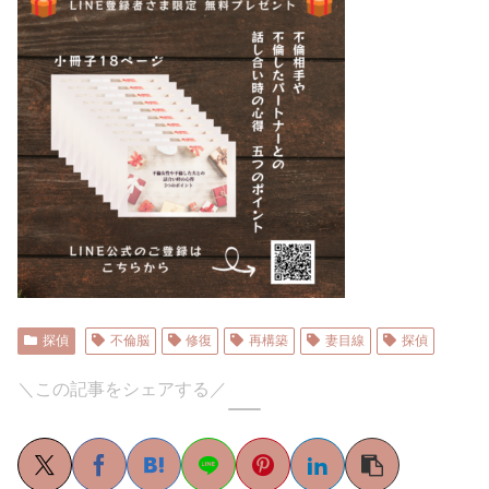
探偵
不倫脳
修復
再構築
妻目線
探偵
＼この記事をシェアする／