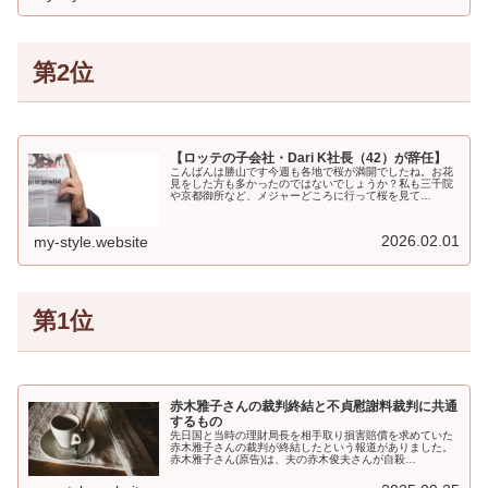
第2位
【ロッテの子会社・Dari K社長（42）が辞任】
こんばんは勝山です今週も各地で桜が満開でしたね。お花
見をした方も多かったのではないでしょうか？私も三千院
や京都御所など、メジャーどころに行って桜を見て…
2026.02.01
my-style.website
第1位
赤木雅子さんの裁判終結と不貞慰謝料裁判に共通
するもの
先日国と当時の理財局長を相手取り損害賠償を求めていた
赤木雅子さんの裁判が終結したという報道がありました。
赤木雅子さん(原告)は、夫の赤木俊夫さんが自殺…