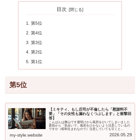
目次
第5位
第4位
第3位
第2位
第1位
第5位
【ミキティ、もし庄司が不倫したら「慰謝料不
要」「その女性も漏れなくつぶします」と衝撃回
答】
こんばんは勝山です週明けから風邪をひいてしまいました
普段から「気合いで」風邪をひかないよう注意しているの
ですが（昭和生まれなので）注意していても引くと…
2026.05.29
my-style.website