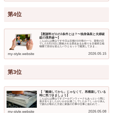
第4位
【慰謝料ゼロの3条件とは？〜独身偽装と夫婦破
綻の境界線〜】
こんばんは勝山です今日は京都の3大祭の一つ、葵祭の日
でした5月15日に開催される歴史あるお祭りを京都府立植
物園で見頃を迎えたバラとセットで鑑賞してきま…
2026.05.15
my-style.website
第3位
【「離婚してから」じゃなくて、再構築している
時に気づきましょう】
こんばんは勝山ですゴールデンウィークもあっという間に
過ぎ去りましたがいかがお過ごしでしたか？しっかり休ん
で疲れが取れた方逆に家族の行事や仕事に追われて…
2026.05.08
my-style.website