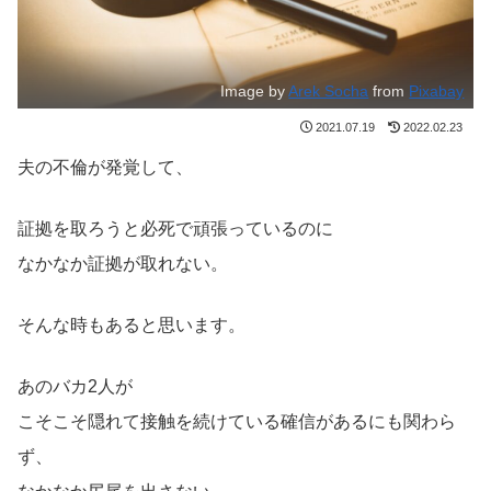
Image by
Arek Socha
from
Pixabay
2021.07.19
2022.02.23
夫の不倫が発覚して、
証拠を取ろうと必死で頑張っているのに
なかなか証拠が取れない。
そんな時もあると思います。
あのバカ2人が
こそこそ隠れて接触を続けている確信があるにも関わら
ず、