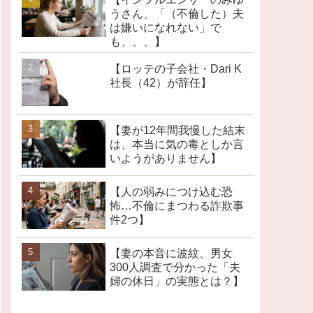
うさん、「（不倫した）夫
は嫌いになれない」で
も、、、】
【ロッテの子会社・Dari K
社長（42）が辞任】
【妻が12年間我慢した結末
は、本当に気の毒としか言
いようがありません】
【人の弱みにつけ込む恐
怖…不倫にまつわる詐欺事
件2つ】
【妻の本音に波紋、男女
300人調査で分かった「夫
婦の休日」の実態とは？】