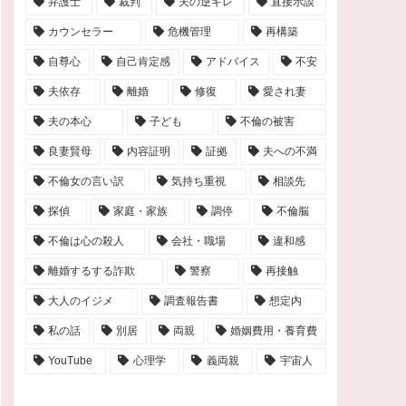
弁護士
裁判
夫の逆ギレ
直接示談
カウンセラー
危機管理
再構築
自尊心
自己肯定感
アドバイス
不安
夫依存
離婚
修復
愛され妻
夫の本心
子ども
不倫の被害
良妻賢母
内容証明
証拠
夫への不満
不倫女の言い訳
気持ち重視
相談先
探偵
家庭・家族
調停
不倫脳
不倫は心の殺人
会社・職場
違和感
離婚するする詐欺
警察
再接触
大人のイジメ
調査報告書
想定内
私の話
別居
両親
婚姻費用・養育費
YouTube
心理学
義両親
宇宙人