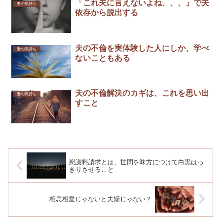
「これ夫に言えないよね、、、」で夫
妻の気持ち
依存から脱出する
夫の不倫を実体験した人にしか、学べ
妻の気持ち
ないこともある
夫の不倫解決のカギは、これを思い出
妻の気持ち
すこと
慰謝料請求とは、世間を味方につけて白黒はっ
きりさせること
相思相愛じゃないと夫婦じゃない？￼