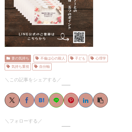
妻の気持ち
不倫は心の殺人
子ども
心理学
気持ち重視
自分軸
＼この記事をシェアする／
＼フォローする／