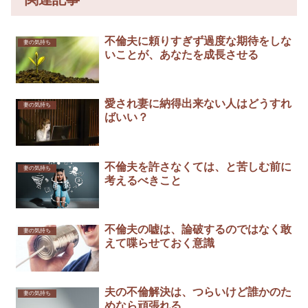
不倫夫に頼りすぎず過度な期待をしな
妻の気持ち
いことが、あなたを成長させる
愛され妻に納得出来ない人はどうすれ
妻の気持ち
ばいい？
不倫夫を許さなくては、と苦しむ前に
妻の気持ち
考えるべきこと
不倫夫の嘘は、論破するのではなく敢
妻の気持ち
えて喋らせておく意識￼
夫の不倫解決は、つらいけど誰かのた
妻の気持ち
めなら頑張れる