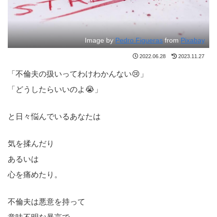
Image by
Pedro Figueras
from
Pixabay
2022.06.28
2023.11.27
「不倫夫の扱いってわけわかんない😢」
「どうしたらいいのよ😭」
と日々悩んでいるあなたは
気を揉んだり
あるいは
心を痛めたり。
不倫夫は悪意を持って