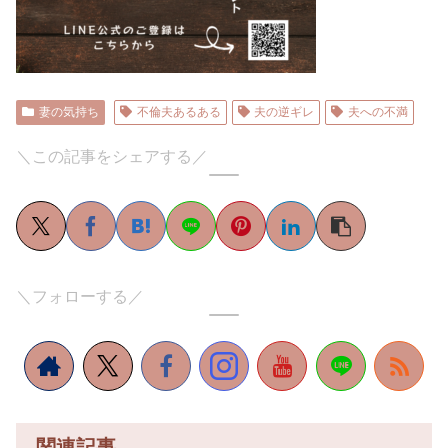
妻の気持ち
不倫夫あるある
夫の逆ギレ
夫への不満
＼この記事をシェアする／
＼フォローする／
関連記事