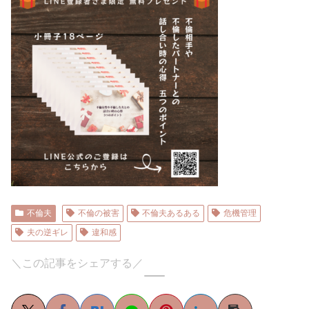
不倫夫
不倫の被害
不倫夫あるある
危機管理
夫の逆ギレ
違和感
＼この記事をシェアする／