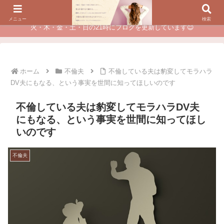
夫に不倫されたつらい経験が、あなたのチャンスに変わるカウンセリング
メニュー
検索
火・木・金・土・日の21時にブログを更新しています😊
ホーム
不倫夫
不倫している夫は豹変してモラハラ
DV夫にもなる、という事実を世間に知ってほしいのです
不倫している夫は豹変してモラハラDV夫
にもなる、という事実を世間に知ってほし
いのです
不倫夫