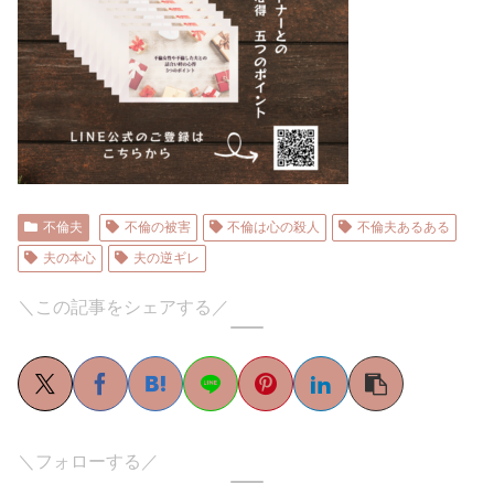
不倫夫
不倫の被害
不倫は心の殺人
不倫夫あるある
夫の本心
夫の逆ギレ
＼この記事をシェアする／
＼フォローする／