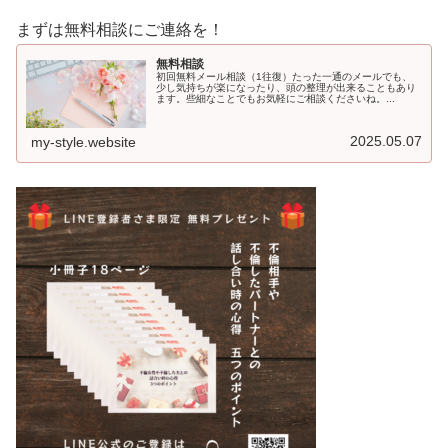
まずは無料相談にご連絡を！
無料相談
初回無料メール相談（1往復）たった一通のメールでも、
少し気持ちが楽になったり、頭の整理が出来ることもあり
ます。些細なことでもお気軽にご相談くださいね。...
2025.05.07
my-style.website