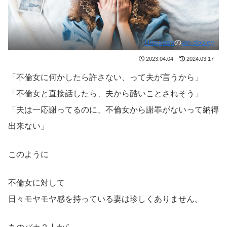
Unsplash
の
ian dooley
2023.04.04
2024.03.17
「不倫女に何かしたら許さない、って夫が言うから」
「不倫女と直接話したら、夫から酷いことされそう」
「夫は一応謝ってるのに、不倫女から謝罪がないって納得
出来ない」
このように
不倫女に対して
日々モヤモヤ感を持っている妻は珍しくありません。