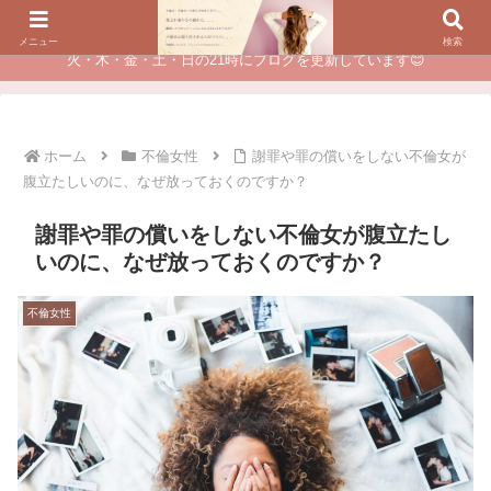
夫に不倫されたつらい経験が、あなたのチャンスに変わるカウンセリング
メニュー
検索
火・木・金・土・日の21時にブログを更新しています😊
ホーム
不倫女性
謝罪や罪の償いをしない不倫女が
腹立たしいのに、なぜ放っておくのですか？
謝罪や罪の償いをしない不倫女が腹立たし
いのに、なぜ放っておくのですか？
不倫女性