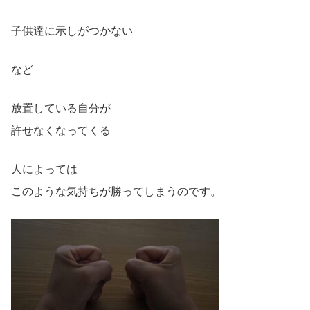
子供達に示しがつかない
など
放置している自分が
許せなくなってくる
人によっては
このような気持ちが勝ってしまうのです。