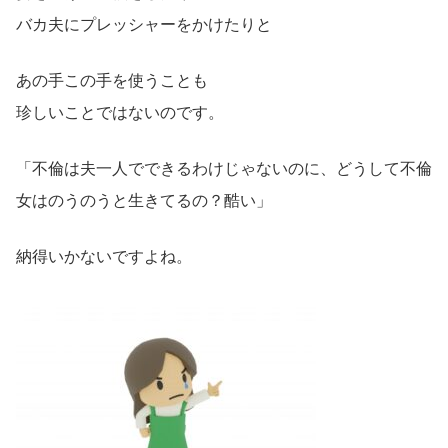
バカ夫にプレッシャーをかけたりと
あの手この手を使うことも
珍しいことではないのです。
「不倫は夫一人でできるわけじゃないのに、どうして不倫
女はのうのうと生きてるの？酷い」
納得いかないですよね。