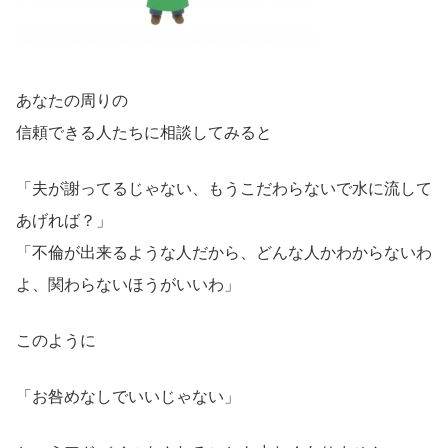
あなたの周りの
信頼できる人たちに相談してみると
「夫が謝ってるじゃない、もうこだわらないで水に流して
あげれば？」
「不倫が出来るような人だから、どんな人かわからないわ
よ、関わらないほうがいいわ」
このように
「お咎めなしでいいじゃない」