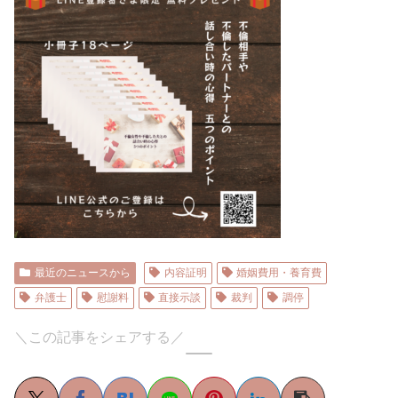
最近のニュースから
内容証明
婚姻費用・養育費
弁護士
慰謝料
直接示談
裁判
調停
＼この記事をシェアする／