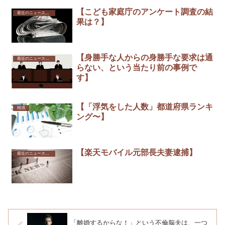
【こども家庭庁のアンケート調査の結
最近のニュースから
果は？】
【身勝手な人からの身勝手な要求は通
最近のニュースから
らない、という当たり前の事例で
す】
【「浮気をした人数」都道府県ランキ
雑感
ング〜】
【楽天モバイル元部長夫妻逮捕】
最近のニュースから
「離婚するからな！」という不倫脳夫は、一つ