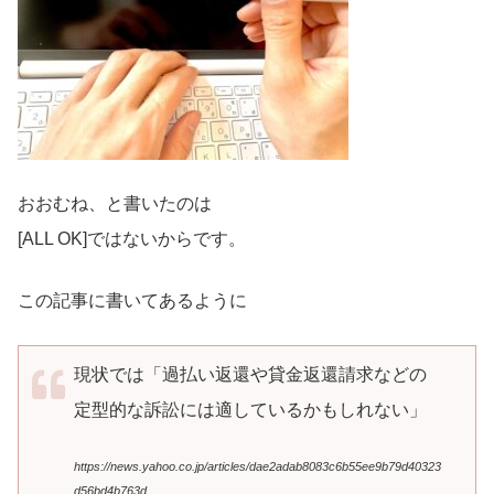
おおむね、と書いたのは
[ALL OK]ではないからです。
この記事に書いてあるように
現状では「過払い返還や貸金返還請求などの
定型的な訴訟には適しているかもしれない」
https://news.yahoo.co.jp/articles/dae2adab8083c6b55ee9b79d40323
d56bd4b763d