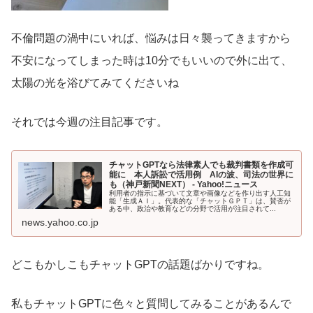
不倫問題の渦中にいれば、悩みは日々襲ってきますから
不安になってしまった時は10分でもいいので外に出て、
太陽の光を浴びてみてくださいね
それでは今週の注目記事です。
チャットGPTなら法律素人でも裁判書類を作成可
能に 本人訴訟で活用例 AIの波、司法の世界に
も（神戸新聞NEXT） - Yahoo!ニュース
利用者の指示に基づいて文章や画像などを作り出す人工知
能「生成ＡＩ」。代表的な「チャットＧＰＴ」は、賛否が
ある中、政治や教育などの分野で活用が注目されて...
news.yahoo.co.jp
どこもかしこもチャットGPTの話題ばかりですね。
私もチャットGPTに色々と質問してみることがあるんで